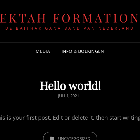
EKTAH FORMATIO
DE BAITHAK GANA BAND VAN NEDERLAND
MEDIA
INFO & BOEKINGEN
Hello world!
GEPUBLICEERD
JULI 1, 2021
OP
s your first post. Edit or delete it, then start writing
CATEGORIEËN
UNCATEGORIZED