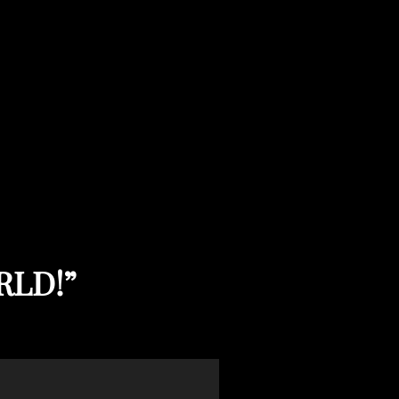
RLD!
”