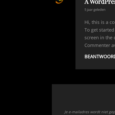
A WordPre
zegt:
5 jaar geleden
Hi, this is a 
To get starte
screen in the
Commenter a
BEANTWOOR
Je e-mailadres wordt niet ge