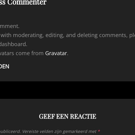
ss Commenter
comment.
d with moderating, editing, and deleting comments, p
 dashboard.
vatars come from
Gravatar
.
DEN
GEEF EEN REACTIE
publiceerd.
Vereiste velden zijn gemarkeerd met
*