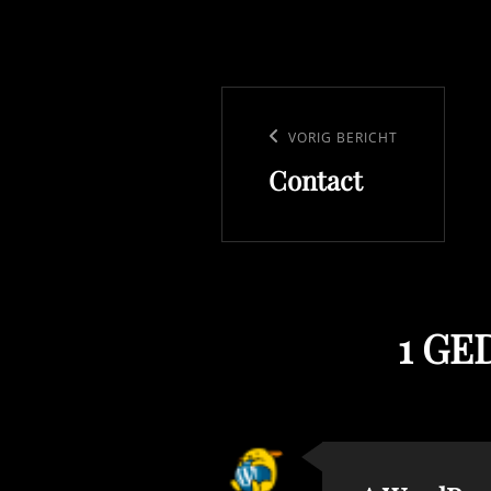
Bericht
navigatie
Vorig
VORIG BERICHT
Contact
bericht
1 GE